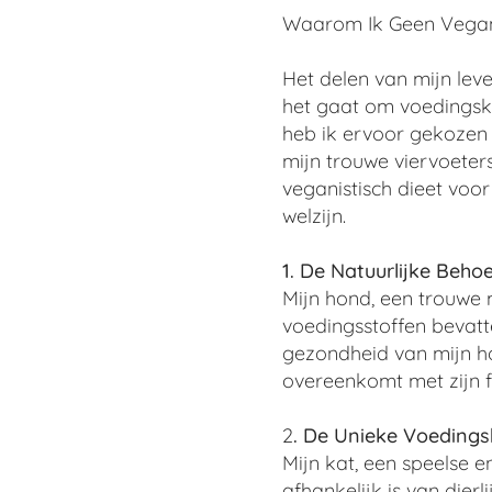
Waarom Ik Geen Veganis
Het delen van mijn leve
het gaat om voedingske
heb ik ervoor gekozen
mijn trouwe viervoeters
veganistisch dieet voo
welzijn.
1. De Natuurlijke Beho
Mijn hond, een trouwe m
voedingsstoffen bevatte
gezondheid van mijn h
overeenkomt met zijn f
2
. De Unieke Voedings
Mijn kat, een speelse e
afhankelijk is van dier