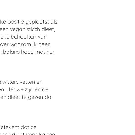
e positie geplaatst als
en veganistisch dieet,
ieke behoeften van
n over waarom ik geen
in balans houd met hun
iwitten, vetten en
n. Het welzijn en de
en dieet te geven dat
betekent dat ze
tisch dieet voor katten