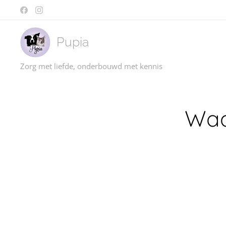
Pupia
Zorg met liefde, onderbouwd met kennis
Waa