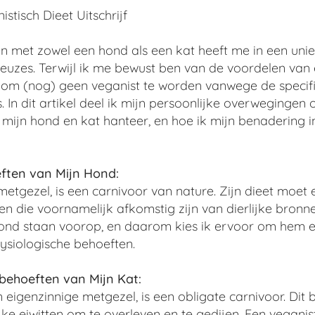
tisch Dieet Uitschrijf
n met zowel een hond als een kat heeft me in een uniek
uzes. Terwijl ik me bewust ben van de voordelen van e
 om (nog) geen veganist te worden vanwege de specif
. In dit artikel deel ik mijn persoonlijke overweginge
r mijn hond en kat hanteer, en hoe ik mijn benadering 
eften van Mijn Hond:
etgezel, is een carnivoor van nature. Zijn dieet moet e
n die voornamelijk afkomstig zijn van dierlijke bronne
ond staan voorop, en daarom kies ik ervoor om hem e
ysiologische behoeften.
behoeften van Mijn Kat:
n eigenzinnige metgezel, is een obligate carnivoor. Dit 
lijke eiwitten om te overleven en te gedijen. Een veganis