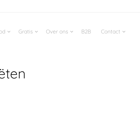
od
Gratis
Over ons
B2B
Contact
ëten