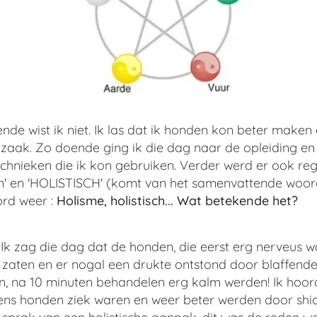
ende wist ik niet. Ik las dat ik honden kon beter maken
ijzaak. Zo doende ging ik die dag naar de opleiding e
echnieken die ik kon gebruiken. Verder werd er ook re
len' en 'HOLISTISCH' (komt van het samenvattende woord
rd weer :
Holisme, holistisch... Wat betekende het?
. Ik zag die dag dat de honden, die eerst erg nerveus
as zaten en er nogal een drukte ontstond door blaffen
 na 10 minuten behandelen erg kalm werden! Ik hoor
ns honden ziek waren en weer beter werden door shi