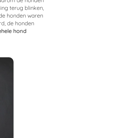
 waarom de honden
ng terug blinken,
 de honden waren
erd, de honden
ehele hond