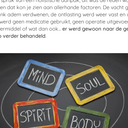
 sprak van een holistische aanpak, dit was de reden
n dat kon je zien aan allerhande factoren. De vacht gi
ink adem verdwenen, de ontlasting werd weer vast en
r werd geen medicatie gebruikt, geen operatie uitgevo
rmiddel of wat dan ook...
er werd gewoon naar de g
 verder behandeld
.