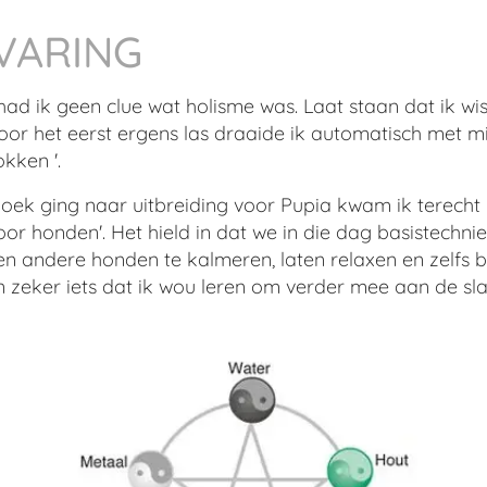
VARING
had ik geen clue wat holisme was. Laat staan dat ik wis
oor het eerst ergens las draaide ik automatisch met mijn
kken '.
zoek ging naar uitbreiding voor Pupia kwam ik terecht 
voor honden'. Het hield in dat we in die dag basistechn
n andere honden te kalmeren, laten relaxen en zelfs b
n zeker iets dat ik wou leren om verder mee aan de sl