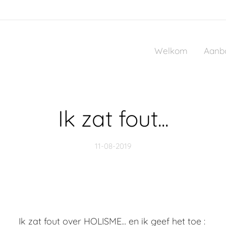
Welkom
Aanb
Ik zat fout...
11-08-2019
Ik zat fout over HOLISME... en ik geef het toe :