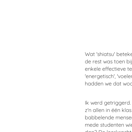
Wat 'shiatsu' betek
de rest was toen b
enkele effectieve t
'energetisch', 'voe
hadden we dat woo
Ik werd getriggerd
z'n allen in één kl
babbelende mensen,
mede studenten wie