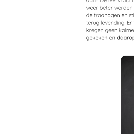
dan? De leerkracht
weer beter werden e
de traanogen en st
terug levending. E
kregen geen kalmee
gekeken en daarop