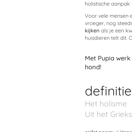
holistische aanpak
Voor vele mensen en
vroeger, nog steeds
kijken
als je een k
huisdieren telt dit.
Met Pupia werk 
hond!
definiti
Het holisme
Uit het Griek