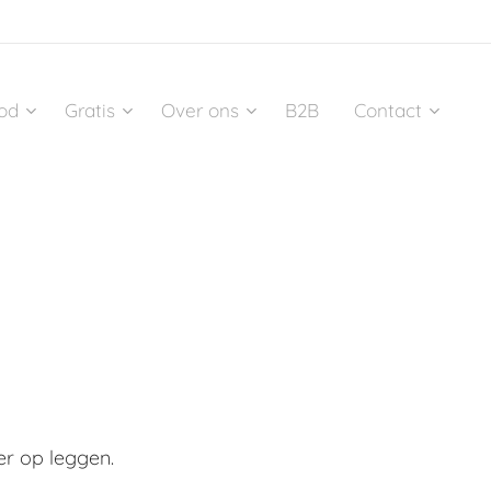
od
Gratis
Over ons
B2B
Contact
er op leggen.