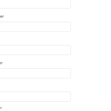
ier
er
er