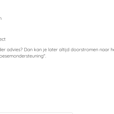
n
ect
er advies? Dan kan je later altijd doorstromen naar he
oesemondersteuning".